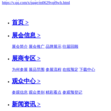
https://v.qq.com/x/page/m0629vqt9wh.html
首页 >
展会信息 >
展会简介
展会推广
品牌展示
往届回顾
展商专区 >
为何参展
展品范围
参展流程
在线预定
下载中心
观众中心 >
参观信息
观众类别
精彩看点
参观预登记
新闻资讯 >